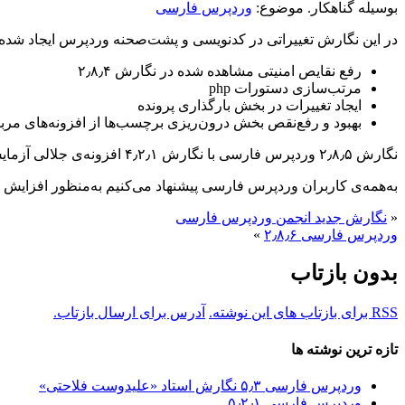
بوسیله گناهکار. موضوع:
وردپرس فارسی
در این نگارش تغییراتی در کدنویسی و پشت‌صحنه وردپرس ایجاد شده که 
رفع نقایص امنیتی مشاهده شده در نگارش ۲٫۸٫۴
مرتب‌سازی دستورات php
ایجاد تغییرات در بخش بارگذاری پرونده
بهبود و رفع‌نقص بخش درون‌ریزی برچسب‌ها از افزونه‌های مر
نگارش ۲٫۸٫۵ وردپرس فارسی با نگارش ۴٫۲٫۱ افزونه‌ی جلالی آزمایش شده و کاملاً سازگار است.
به‌همه‌ی کاربران وردپرس فارسی پیشنهاد می‌کنیم به‌منظور افزایش امنیت٬ وردپرس خود را به این نگارش ارت
«
نگارش جدید انجمن وردپرس فارسی
وردپرس فارسی ۲٫۸٫۶
»
بدون بازتاب
RSS برای بازتاب های این نوشته.
آدرس برای ارسال بازتاب.
تازه ترین نوشته ها
وردپرس فارسی ۵٫۳ نگارش استاد «علیدوست فلاحتی»
وردپرس فارسی ۵٫۲٫۱