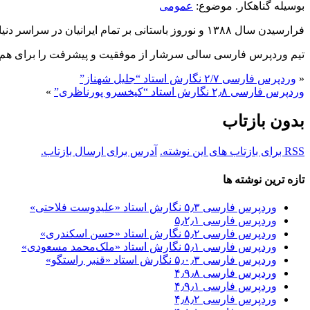
بوسیله گناهکار. موضوع:
عمومی
فرارسیدن سال ۱۳۸۸ و نوروز باستانی بر تمام ایرانیان در سراسر دنیا مبارک باشد.
تیم وردپرس فارسی سالی سرشار از موفقیت و پیشرفت را برای هم‌وطن
«
‫وردپرس فارسی ۲/۷ نگارش استاد “جلیل شهناز”
وردپرس فارسی ۲٫۸ نگارش استاد “کیخسرو پورناظری”
»
بدون بازتاب
RSS برای بازتاب های این نوشته.
آدرس برای ارسال بازتاب.
تازه ترین نوشته ها
وردپرس فارسی ۵٫۳ نگارش استاد «علیدوست فلاحتی»
وردپرس فارسی ۵٫۲٫۱
وردپرس فارسی ۵٫۲ نگارش استاد «حسن اسکندری»
وردپرس فارسی ۵٫۱ نگارش استاد «ملک‌محمد مسعودی»
وردپرس فارسی ۵٫۰٫۳ نگارش استاد «قنبر راستگو»
وردپرس فارسی ۴٫۹٫۸
وردپرس فارسی ۴٫۹٫۱
وردپرس فارسی ۴٫۸٫۲