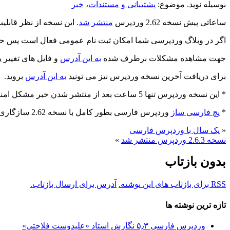
بوسیله نوید. موضوع:
پشتیبانی و مستندات
،
خبر
ساعاتی پیش نسخه 2.62 وردپرس
منتشر شد
. این نسخه از نظر قابلیت های فنی فرقی با نسخه .6
اگر در وبلاگ وردپرسی شما امکان ثبت نام عمومی فعال است پس حتما وردپرس خود
جهت مشاهده مشکلات برطرف شده
به این آدرس
و فایل های تغییر ی
برای دریافت آخرین نسخه وردپرس نیز می تونید
به این آدرس
بروید.
* این نسخه وردپرس تنها 5 ساعت بعد از منتشر شدن خبر مشکل امنیتی منتشر شد
*
پچ فارسی ساز
وردپرس فارسی بطور کامل با نسخه 2.62 سازگاری دارد
«
یک سال با وردپرس فارسی
نسخه 2.6.3 وردپرس منتشر شد
»
بدون بازتاب
RSS برای بازتاب های این نوشته.
آدرس برای ارسال بازتاب.
تازه ترین نوشته ها
وردپرس فارسی ۵٫۳ نگارش استاد «علیدوست فلاحتی»