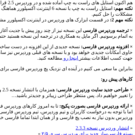
هم اکنون استایل های راست به چپ آماده شده و در وردپرس 2.5 قرار دارد. استایل راست به چپ وردپرس با فایرفاکس 2 و اینترنت اکسپلورر 7 هماهنگ می باشد.
نکته مهم:
استایل راست به چپ با نسخه 6 ا
مشکلات را حل کنیم.
نکته مهم 2:
در قسمت ابزارک های وردپرس در اینترنت اکسپلورر مشکلی 
×
ترجمه وردپرس فارسی
به اتمام برسونیم. اگر مایل به همکاری در ترجمه این نسخه هستید حتما
× افزونه وردپرس فارسی:
نسخه جدیدی از این افزونه در دست ساخت ه
حاوی امکانات جدیدی خواهد بود و با نسخه های قبلی وردپرس نیز ساز
جهت کسب اطلاعات بیشتر
اینجا رو
مطالعه کنید.
بنابراین ما سعی می کنیم در آینده ای نزدیک پچ وردپرس فارسی برای نسخه 2.5 را ارائه کنیم. شما می تونید هرگونه سوال، پیشنهاد و انتق
کارهای پیش رو:
× طراحی جدید سایت وردپرس فارسی:
هم
را تغییر خواهیم داد. پس منتظر طراحی زیباتر و جدیدتر باشید…
× ارائه وردپرس فارسی بصورت پکیج:
تا به امروز کارهای وردپرس 
اما با توجه به درخواست کاربران و تیم وردپرس، تیم وردپرس فارسی 
وردپرس بدون نیاز به نصب پچ فارسی و از همان ابتدا تماما فارسی خواه
«
انتشار وردپرس نسخه 2.3.3
بسته فارسی‌ساز جدید برای وردپرس سری ۲/۵
»