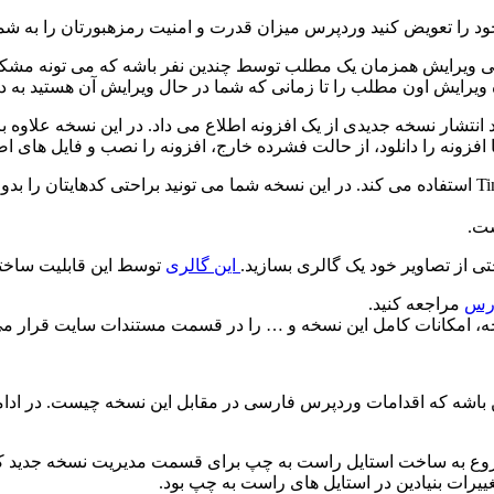
د را تعویض کنید وردپرس میزان قدرت و امنیت رمزهبورتان را به شم
 ویرایش همزمان یک مطلب توسط چندین نفر باشه که می تونه مشکلات 
ویرایش اون مطلب را تا زمانی که شما در حال ویرایش آن هستید به د
 در مورد انتشار نسخه جدیدی از یک افزونه اطلاع می داد. در این نسخه علاو
وردپرس 2.5 از نسخه 3 ادیتور TinyMCE استفاده می کند. در این نسخه شما می تونید براحتی 
ست.
ی از تصاویر خود یک گالری بسازید.
این گالری
توسط این قابلیت ساخت
درس
مراجعه کنید.
سخه، امکانات کامل این نسخه و … را در قسمت مستندات سایت قرار می
 باشه که اقدامات وردپرس فارسی در مقابل این نسخه چیست. در ادام
روع به ساخت استایل راست به چپ برای قسمت مدیریت نسخه جدید ک
ییرات بنیادین در استایل های راست به چپ بود.