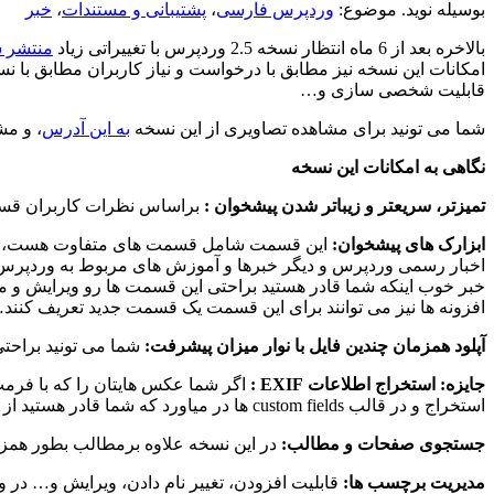
بوسیله نوید. موضوع:
وردپرس فارسی
،
پشتیبانی و مستندات
،
خبر
بالاخره بعد از 6 ماه انتظار نسخه 2.5 وردپرس با تغییراتی زیاد
منتشر 
قابلیت شخصی سازی و…
شما می تونید برای مشاهده تصاویری از این نسخه
به این آدرس
، و مش
نگاهی به امکانات این نسخه
تمیزتر، سریعتر و زیباتر شدن پیشخوان :
براساس نظرات کاربران قسمت
ابزارک های پیشخوان:
این قسمت شامل قسمت های متفاوت هست، نظیر آ
اخبار رسمی وردپرس و دیگر خبرها و آموزش های مربوط به وردپرس
خبر خوب اینکه شما قادر هستید براحتی این قسمت ها رو ویرایش و مط
افزونه ها نیز می توانند برای این قسمت یک قسمت جدید تعریف کنند
آپلود همزمان چندین فایل با نوار میزان پیشرفت:
شما می تونید براحتی 
جایزه: استخراج اطلاعات EXIF :
استخراج و در قالب custom fields ها در میاورد که شما قادر هستید از این custom fields در پوسته وبلاگ و سایتتان استفاده کنید.
جستجوی صفحات و مطالب:
در این نسخه علاوه برمطالب بطور همزم
مدیریت برچسب ها:
قابلیت افزودن، تغییر نام دادن، ویرایش و… در وردپرس نسخه 2.5 بدون نیاز 