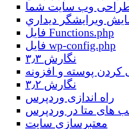
 طراحی وب سایت شما
يش ويرايشگر ديداري
فايل Functions.php
فایل wp-config.php
نگارش ۳٫۳
کردن پوسته و افزونه
نگارش ۳٫۲
راه اندازی وردپرس
 های متا در وردپرس
معتبرسازی سایت