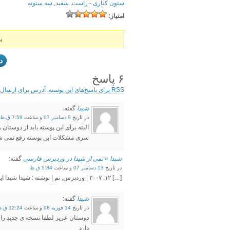
ستون کناری - راست
,
سفید
,
سه ستونه
امتياز:
پ
د
۶ پاسخ
RSS برای پاسخ‌های این پوسته.
آدرس برای ارسال ب
شیدا
گفته:
در تاریخ
9 دسامبر 07
و ساعت
7:59 ق.ظ
البته برای این پوسته باید از دوست
سری مشکلات این پوسته رفع نمی ش
شیدا » تمی از شیدا در وردپرس فارسی
گفته:
در تاریخ
13 دسامبر 07
و ساعت
5:34 ق.ظ
[…] ۱۲, ۲۰۰۷ | وردپرس, تم | نوشته : شیدا شیدا این افتخار را دارد که اعلام نماید تم فارسی سازی شده ی […]
شیدا
گفته:
در تاریخ
14 فوریه 08
و ساعت
12:24 ق.ظ
دوستان عزیز لطفا نسخه ی جدید را 
دارد