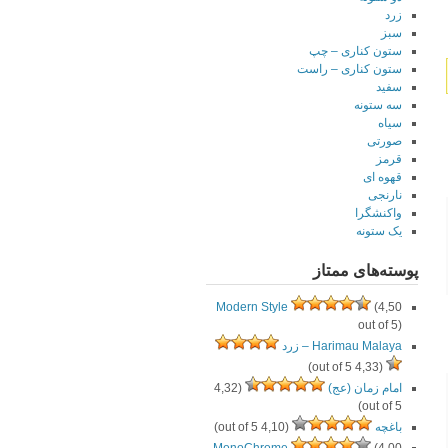
زرد
سبز
ستون کناری – چپ
ستون کناری – راست
سفید
سه ستونه
سیاه
صورتی
قرمز
قهوه ای
نارنجی
واکنشگرا
یک ستونه
پوسته‌های ممتاز
Modern Style
(4,50
out of 5)
Harimau Malaya – زرد
(4,33 out of 5)
امام زمان (عج)
(4,32
out of 5)
باغچه
(4,10 out of 5)