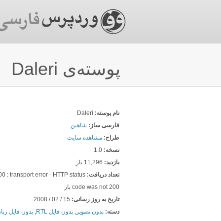
پوسته‌ی Daleri
نام پوسته:
Daleri
فارسی ساز:
شاهین
طراح:
مشاهده سایت
نسخه:
1.0
بازدید:
11,296 بار
تعداد دريافت:
 : transport error - HTTP status
code was not 200 بار
تاریخ به روز رسانی:
15 / 02 / 2008
دسته:
بدون تصویر
,
بدون فایل RTL
,
بدون فایل زبا