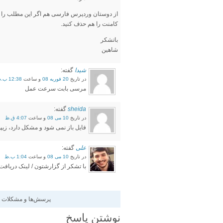
از دوستان وردپرس فارسی هم اگر این مطلب را خوا
کامنت را هم حذف کنید.
باتشکر
شاهین
شیدا
گفته:
در تاریخ
20 فوریه 08
و ساعت
12:38 ب.ظ
مرسی بابت سرعت عمل
sheida
گفته:
در تاریخ
10 می 08
و ساعت
4:07 ق.ظ
فایل باز نمی شود و مشکل دارد، زی
علی
گفته:
در تاریخ
10 می 08
و ساعت
1:04 ب.ظ
با تشکر از گزارشتون / لینک دریاف
پرسش‌ها و مشکلات خو
نوشتن پاسخ