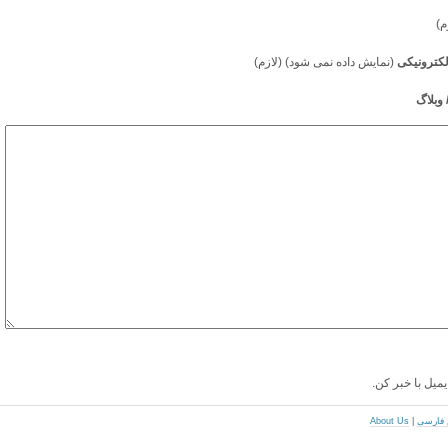
م)
کترونیکی
(نمایش داده نمی شود) (لازم)
وبلاگ
یمیل با خبر کن.
About Us
|