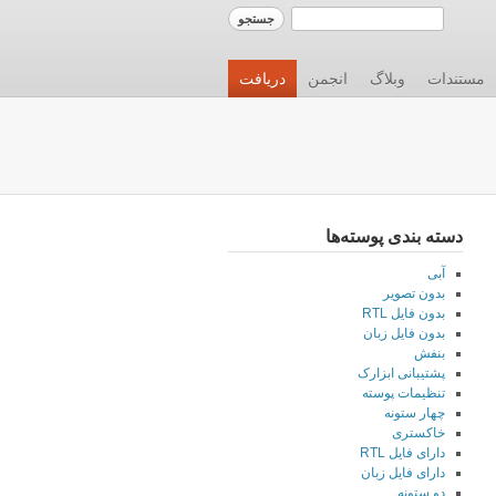
مستندات
وبلاگ
انجمن
دریافت
دسته بندی پوسته‌ها
آبی
بدون تصویر
بدون فایل RTL
بدون فایل زبان
بنفش
پشتیبانی ابزارک
تنظیمات پوسته
چهار ستونه
خاکستری
دارای فایل RTL
دارای فایل زبان
دو ستونه