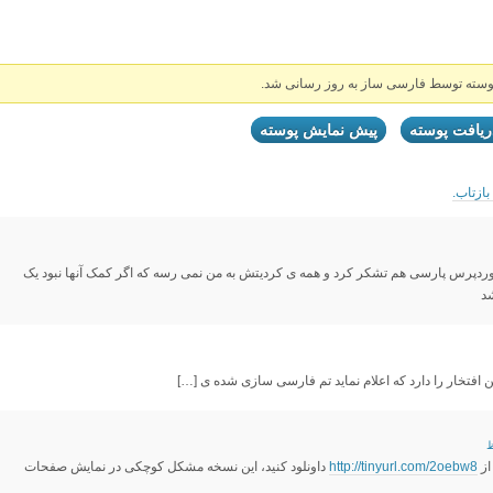
وسته توسط فارسی ساز به روز رسانی شد.
ريافت پوسته
پيش نمايش پوسته
ازتاب.
ان وردپرس پارسی هم تشکر کرد و همه ی کردیتش به من نمی رسه که اگر کمک آنها نبود یک
د
از
http://tinyurl.com/2oebw8
داونلود کنید، این نسخه مشکل کوچکی در نمایش صفحات