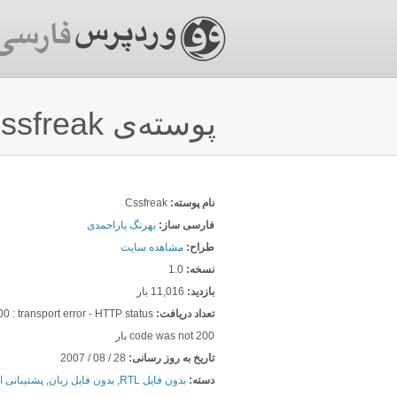
پوسته‌ی Cssfreak
نام پوسته:
Cssfreak
فارسی ساز:
بهرنگ یاراحمدی
طراح:
مشاهده سایت
نسخه:
1.0
بازدید:
11,016 بار
تعداد دريافت:
 : transport error - HTTP status
code was not 200 بار
تاریخ به روز رسانی:
28 / 08 / 2007
دسته:
بدون فایل RTL
,
بدون فایل زبان
,
پشتیبانی ا