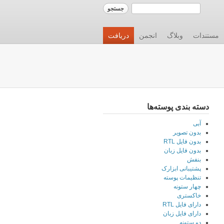
مستندات
وبلاگ
انجمن
دریافت
دسته بندی پوسته‌ها
آبی
بدون تصویر
بدون فایل RTL
بدون فایل زبان
بنفش
پشتیبانی ابزارک
تنظیمات پوسته
چهار ستونه
خاکستری
دارای فایل RTL
دارای فایل زبان
دو ستونه