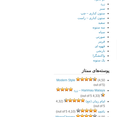
زرد
سبز
ستون کناری – چپ
ستون کناری – راست
سفید
سه ستونه
سیاه
صورتی
قرمز
قهوه ای
نارنجی
واکنشگرا
یک ستونه
پوسته‌های ممتاز
Modern Style
(4,50
out of 5)
Harimau Malaya – زرد
(4,33 out of 5)
امام زمان (عج)
(4,32
out of 5)
باغچه
(4,10 out of 5)