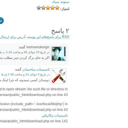
ستونه
,
سیاه
امتياز:
د
۲ پاسخ
RSS برای پاسخ‌های این پوسته.
آدرس برای ارسال ب
mohsendesign
گفته:
در تاریخ
23 جولای 08
و ساعت
1:16 ب.ظ
اکر به جای بزگ کردن تیتر مطلب یه
تاسیسات ساختمان
گفته:
در تاریخ
5 جولای 14
و ساعت
2:38 ق.ظ
دوستان کسی نمیدونه که چرا لینک ه
 to open stream: No such file or directory in
rsian/public_html/download.php on line 43
usion (include_path=’.:/usr/local/lib/php’) in
rsian/public_html/download.php on line 43
تاسیسات مکانیکی
ersian/public_html/download.php on line 142